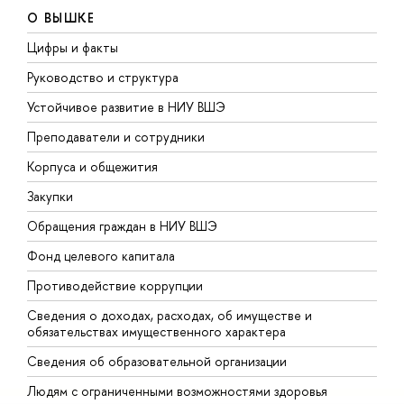
О ВЫШКЕ
Цифры и факты
Л
Руководство и структура
Д
Устойчивое развитие в НИУ ВШЭ
О
Преподаватели и сотрудники
П
Корпуса и общежития
В
Закупки
П
Обращения граждан в НИУ ВШЭ
А
Фонд целевого капитала
Д
Противодействие коррупции
Ц
Сведения о доходах, расходах, об имуществе и
Б
обязательствах имущественного характера
О
Сведения об образовательной организации
О
Людям с ограниченными возможностями здоровья