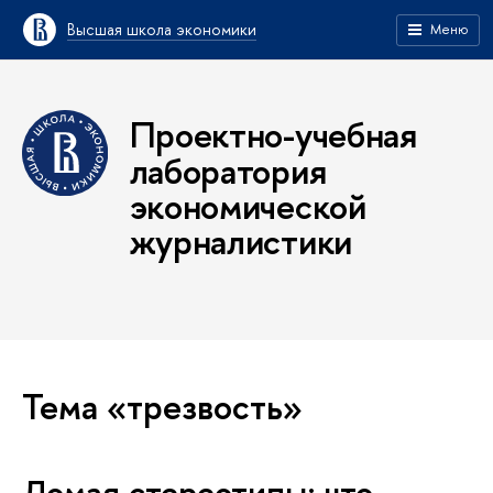
Высшая школа экономики
Меню
Проектно-учебная
лаборатория
экономической
журналистики
Тема «трезвость»
Ломая стереотипы: что