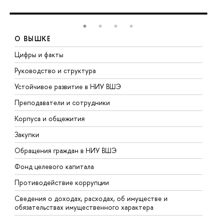
О ВЫШКЕ
Цифры и факты
Л
Руководство и структура
Д
Устойчивое развитие в НИУ ВШЭ
О
Преподаватели и сотрудники
П
Корпуса и общежития
В
Закупки
П
Обращения граждан в НИУ ВШЭ
А
Фонд целевого капитала
Д
Противодействие коррупции
Ц
Сведения о доходах, расходах, об имуществе и
Б
обязательствах имущественного характера
О