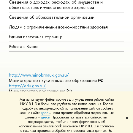
Сведения о доходах, расходах, об имуществе и
Б
обязательствах имущественного характера
О
Сведения об образовательной организации
О
Людям с ограниченными возможностями здоровья
Единая платежная страница
Работа в Вышке
http://www.minobrnauki.gov.ru/
Министерство науки и высшего образования РФ
https://edu.gov.ru/
Министерство просвещения РФ
https://elearning.hse.ru/mooc
Мы используем файлы cookies для улучшения работы сайта
Массовые открытые онлайн-курсы
НИУ ВШЭ и большего удобства его использования. Более
подробную информацию об использовании файлов cookies
можно найти
здесь
, наши правила обработки персональных
данных –
здесь
. Продолжая пользоваться сайтом, вы
✖
© НИУ ВШЭ 1993–2026
Адреса и контакты
Условия
подтверждаете, что были проинформированы об
использования материалов
Политика конфиденциальности
Карта
использовании файлов cookies сайтом НИУ ВШЭ и согласны
сайта
с нашими правилами обработки персональных данных. Вы