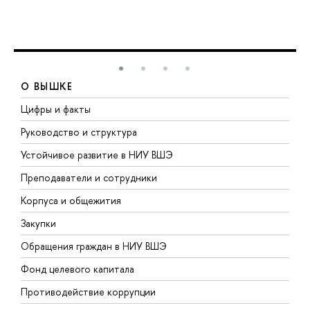
О ВЫШКЕ
Цифры и факты
Л
Руководство и структура
Д
Устойчивое развитие в НИУ ВШЭ
О
Преподаватели и сотрудники
П
Корпуса и общежития
В
Закупки
П
Обращения граждан в НИУ ВШЭ
А
Фонд целевого капитала
Д
Противодействие коррупции
Ц