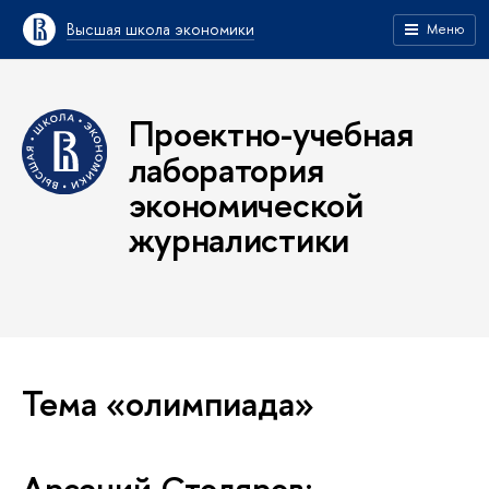
Высшая школа экономики
Меню
Проектно-учебная
лаборатория
экономической
журналистики
Тема «олимпиада»
Арсений Столяров: