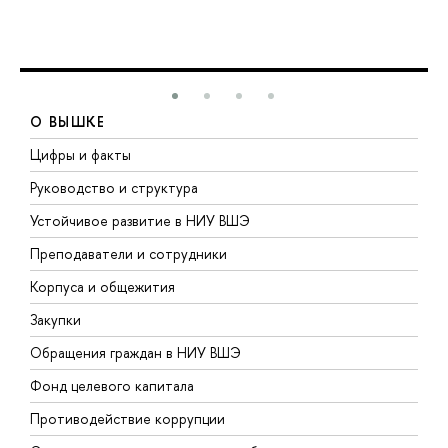
О ВЫШКЕ
Цифры и факты
Л
Руководство и структура
Д
Устойчивое развитие в НИУ ВШЭ
О
Преподаватели и сотрудники
П
Корпуса и общежития
В
Закупки
П
Обращения граждан в НИУ ВШЭ
А
Фонд целевого капитала
Д
Противодействие коррупции
Ц