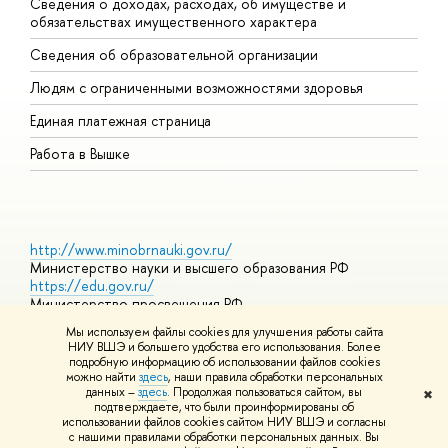
Сведения о доходах, расходах, об имуществе и
Б
обязательствах имущественного характера
О
Сведения об образовательной организации
О
Людям с ограниченными возможностями здоровья
Единая платежная страница
Работа в Вышке
http://www.minobrnauki.gov.ru/
Министерство науки и высшего образования РФ
https://edu.gov.ru/
Министерство просвещения РФ
https://elearning.hse.ru/mooc
Мы используем файлы cookies для улучшения работы сайта
Массовые открытые онлайн-курсы
НИУ ВШЭ и большего удобства его использования. Более
подробную информацию об использовании файлов cookies
можно найти
здесь
, наши правила обработки персональных
данных –
здесь
. Продолжая пользоваться сайтом, вы
✖
© НИУ ВШЭ 1993–2026
Адреса и контакты
Условия
подтверждаете, что были проинформированы об
использования материалов
Политика конфиденциальности
Карта
использовании файлов cookies сайтом НИУ ВШЭ и согласны
сайта
с нашими правилами обработки персональных данных. Вы
Шрифты HSE Sans и HSE Slab разработаны в
Школе дизайна НИУ