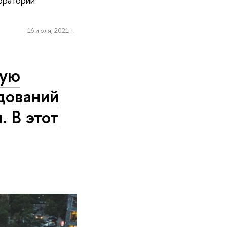
оратории
16 июля, 2021 г.
вую
дований
 В этот