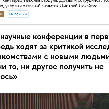
 кентавры» Николая Вардуля. Друзья и сотрудники лаб
о, уверен её главный аналитик Дмитрий Люкайтис
нь
мы помним
 научные конференции в пер
едь ходят за критикой иссле
акомствами с новыми людьми.
ни то, ни другое получить не
лось»