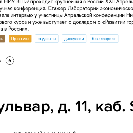
 в НИУ ВШЭ проходит крупнейшая в России XXII Апрель
учная конференция. Стажер Лаборатории экономическо
зяла интервью у участницы Апрельской конференции Ни
рвого курса и уже выступает с докладом о «Развитии г
а в России».
нь
Практика
студенты
дискуссии
бакалавриат
5
6
ьвар, д. 11, каб.