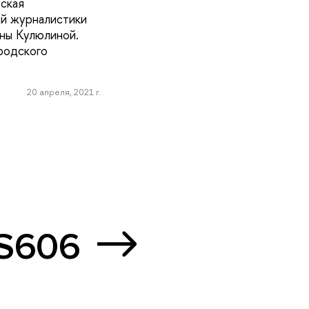
ская
й журналистики
ны Кулюлиной.
ородского
20 апреля, 2021 г.
 S606