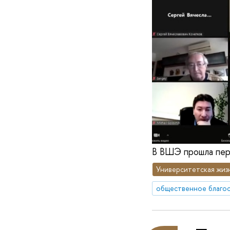
В ВШЭ прошла перв
Университетская жиз
общественное благо