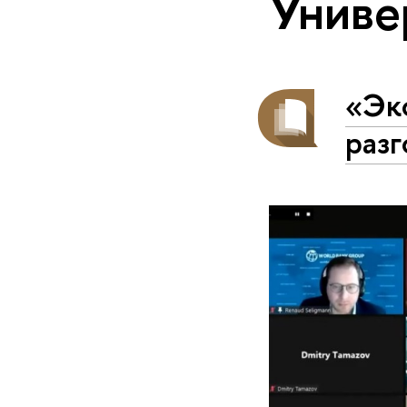
Униве
«Эк
разг