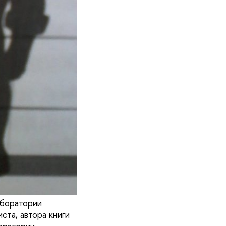
аборатории
та, автора книги