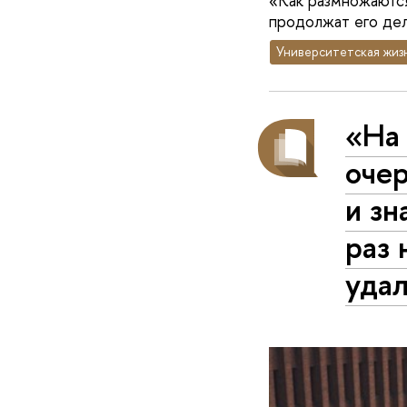
«Как размножаются
продолжат его дел
Университетская жиз
«На
очер
и зн
раз 
уда