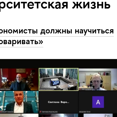
рситетская жизнь
ономисты должны научиться
оваривать»