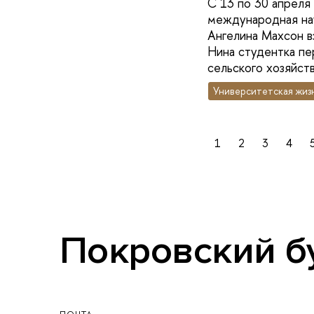
С 13 по 30 апреля
международная на
Ангелина Махсон в
Нина студентка пе
сельского хозяйств
Университетская жиз
1
2
3
4
Покровский бул