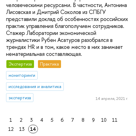
человеческими ресурсами. В частности, Антонина
Лисовская и Дмитрий Соколов из СПБГУ
представили доклад об особенностях российских
практик управления благополучием сотрудников.
Стажер Лаборатории экономической
журналистики Рубен Асатуров разобрался в
трендах HR и в том, какое место в них занимает
нематериальная составляющая.
Экспертиза
Практика
мониторинги
исследования и аналитика
экспертиза
14 апреля, 2021 г.
1
2
3
4
5
6
7
8
9
10
11
12
13
14