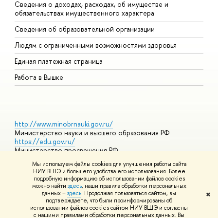
Сведения о доходах, расходах, об имуществе и
Б
обязательствах имущественного характера
О
Сведения об образовательной организации
О
Людям с ограниченными возможностями здоровья
Единая платежная страница
Работа в Вышке
http://www.minobrnauki.gov.ru/
Министерство науки и высшего образования РФ
https://edu.gov.ru/
Министерство просвещения РФ
https://elearning.hse.ru/mooc
Мы используем файлы cookies для улучшения работы сайта
Массовые открытые онлайн-курсы
НИУ ВШЭ и большего удобства его использования. Более
подробную информацию об использовании файлов cookies
можно найти
здесь
, наши правила обработки персональных
данных –
здесь
. Продолжая пользоваться сайтом, вы
✖
© НИУ ВШЭ 1993–2026
Адреса и контакты
Условия
подтверждаете, что были проинформированы об
использования материалов
Политика конфиденциальности
Карта
использовании файлов cookies сайтом НИУ ВШЭ и согласны
сайта
с нашими правилами обработки персональных данных. Вы