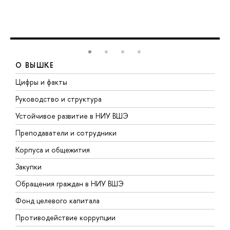
О ВЫШКЕ
Цифры и факты
Л
Руководство и структура
Д
Устойчивое развитие в НИУ ВШЭ
О
Преподаватели и сотрудники
П
Корпуса и общежития
В
Закупки
П
Обращения граждан в НИУ ВШЭ
А
Фонд целевого капитала
Д
Противодействие коррупции
Ц