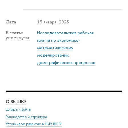
13 января 2025
Дата
Исследовательская рабочая
В статье
упомянуты
группа по экономико-
математическому
моделированию
демографических процессов
О ВЫШКЕ
ОБ
Цифры и факты
Ли
Руководство и структура
Дов
Устойчивое развитие в НИУ ВШЭ
Ол