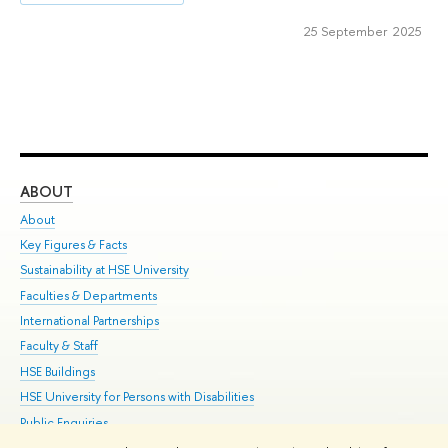
25 September 2025
ABOUT
ST
About
Adm
Key Figures & Facts
Pr
Sustainability at HSE University
Un
Faculties & Departments
Gr
International Partnerships
Ex
Faculty & Staff
Su
HSE Buildings
Sem
HSE University for Persons with Disabilities
Bus
Public Enquiries