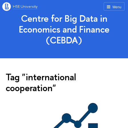
HSE University
Menu
Centre for Big Data in
Economics and Finance
(CEBDA)
Tag "international
cooperation"