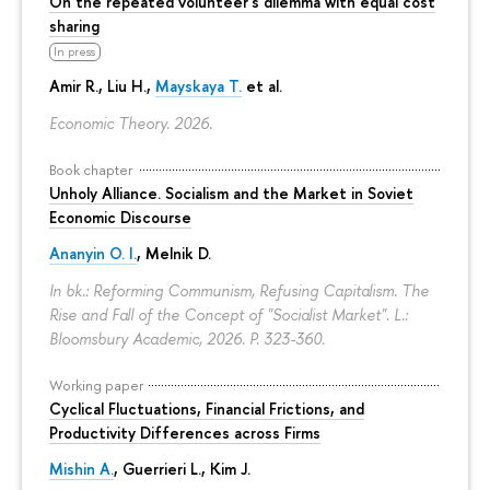
On the repeated volunteer's dilemma with equal cost
sharing
In press
Amir R., Liu H.,
Mayskaya T.
et al.
Economic Theory. 2026.
Book chapter
Unholy Alliance. Socialism and the Market in Soviet
Economic Discourse
Ananyin O. I.
, Melnik D.
In bk.: Reforming Communism, Refusing Capitalism. The
Rise and Fall of the Concept of "Socialist Market". L.:
Bloomsbury Academic, 2026.
P. 323-360.
Working paper
Cyclical Fluctuations, Financial Frictions, and
Productivity Differences across Firms
Mishin A.
, Guerrieri L., Kim J.