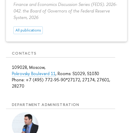
Finance and Economics Discussion Series (FEDS). 2026-
042. the Board of Governors of the Federal Reserve
System, 2026
All publications
CONTACTS
109028, Moscow,
Pokrovsky Boulevard 11
, Rooms: S1029, S1030
Phone: +7 (495) 772-95-90*27172, 27174, 27601,
28270
DEPARTMENT ADMINISTRATION