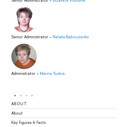
Senior Administrator
–
Elizaveta Volodina
Senior Administrator
–
Natalia Baibouzenko
Administrator
–
Marina Yudina
ABOUT
STUD
About
Admis
Key Figures & Facts
Progr