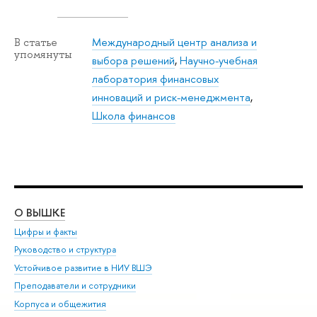
Международный центр анализа и
В статье
упомянуты
выбора решений
,
Научно-учебная
лаборатория финансовых
инноваций и риск-менеджмента
,
Школа финансов
О ВЫШКЕ
ОБ
Цифры и факты
Ли
Руководство и структура
Дов
Устойчивое развитие в НИУ ВШЭ
Ол
Преподаватели и сотрудники
При
Корпуса и общежития
Вы