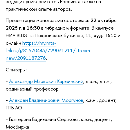
ведущих университетов России, а также на
практическом опыте авторов.
Презентация монографии состоялась
22 октября
2025 г. в 16:30
в гибридном формате: В кампусе
НИУ ВШЭ на Покровском бульваре, 11,
ауд. Т510
и
онлайн
https://my.mts-
link.ru/j/81570443/729031211/stream-
new/2091187276
.
Спикеры:
-
Александр Маркович Карминский
, д.э.н., д.т.н.,
ординарный профессор
-
Алексей Владимирович Моргунов
, к.э.н., доцент,
ГПБ АО
- Екатерина Вадимовна Серякова, к.э.н., доцент,
МосБиржа