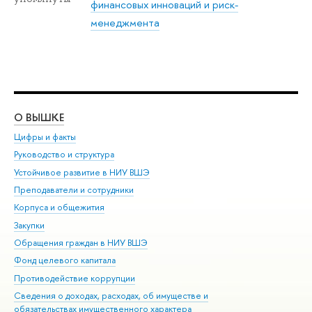
финансовых инноваций и риск-
менеджмента
О ВЫШКЕ
ОБ
Цифры и факты
Ли
Руководство и структура
Дов
Устойчивое развитие в НИУ ВШЭ
Ол
Преподаватели и сотрудники
При
Корпуса и общежития
Вы
Закупки
При
Обращения граждан в НИУ ВШЭ
Ас
Фонд целевого капитала
До
Противодействие коррупции
Цен
Сведения о доходах, расходах, об имуществе и
Би
обязательствах имущественного характера