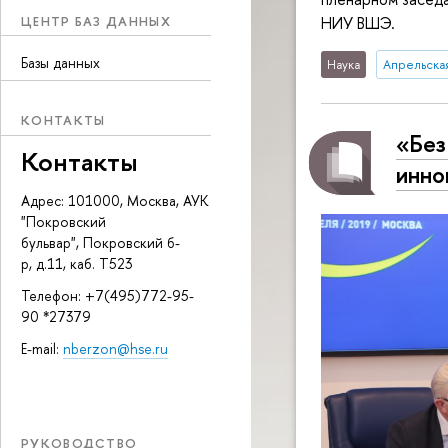
ЦЕНТР БАЗ ДАННЫХ
НИУ ВШЭ.
Базы данных
Наука
Апрельска
КОНТАКТЫ
«Без
Контакты
инно
Адрес: 101000, Москва, АУК
"Покровский
бульвар", Покровский б-
р, д.11, каб. Т523
Телефон: +7(495)772-95-
90 *27379
E-mail:
nberzon@hse.ru
РУКОВОДСТВО