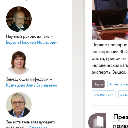
Научный руководитель
–
Берзон Николай Иосифович
Первое пленарно
конференции ВШЭ
роста, приоритет
человеческий кап
эксперты Вышки.
Заведующий кафедрой
–
Наука
Апрельска
Кузнецова Анна Васильевна
инвестиции
разв
През
Заместитель заведующего
прив
кафедрой
–
Столяров