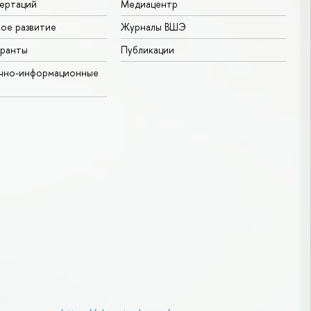
ертаций
Медиацентр
ое развитие
Журналы ВШЭ
гранты
Публикации
учно-информационные