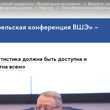
ельский университет «Высшая школа экономики»
Факультет эк
 финансовых рынков
Новости
Тема «Апрельская конференц
рельская конференция ВШЭ» –
тистика должна быть доступна и
тна всем»