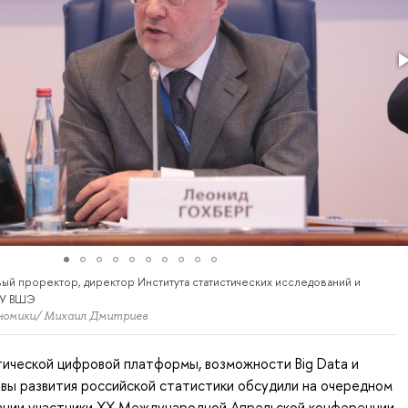
вый проректор, директор Института статистических исследований и
ИУ ВШЭ
номики/ Михаил Дмитриев
ической цифровой платформы, возможности Big Data и
вы развития российской статистики обсудили на очередном
ании участники ХХ Международной Апрельской конференции