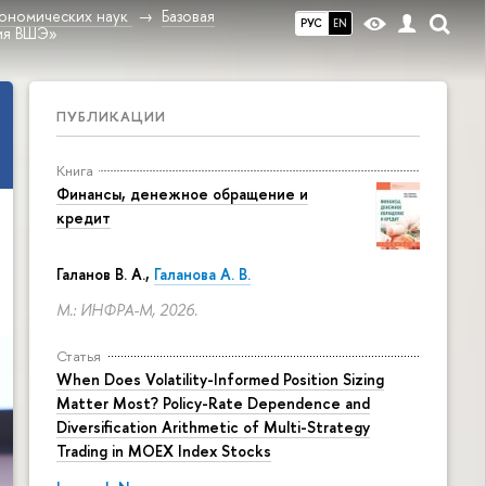
ономических наук
Базовая
РУС
EN
ия ВШЭ»
ПУБЛИКАЦИИ
Книга
Финансы, денежное обращение и
кредит
Галанов В. А.,
Галанова А. В.
М.: ИНФРА-М, 2026.
Статья
When Does Volatility-Informed Position Sizing
Matter Most? Policy-Rate Dependence and
Diversification Arithmetic of Multi-Strategy
Trading in MOEX Index Stocks