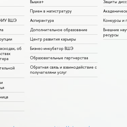
Вышка+
Защиты дисс
Прием в магистратуру
Академическ
 НИУ ВШЭ
Аспирантура
Конкурсы и 
ла
Дополнительное образование
Внешние на
ресурсы
рупции
Центр развития карьеры
асходах, об
Бизнес-инкубатор ВШЭ
ьствах
Образовательные партнерства
тера
Обратная связь и взаимодействие с
тельной
получателями услуг
ми
ья
аница