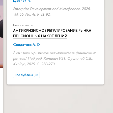
Lysenok N.
Enterprise Development and Microfinance. 2026.
Vol. 36. No. 4s.
P. 81-92.
Глава в книге
АНТИКРИЗИСНОЕ РЕГУЛИРОВАНИЕ РЫНКА
ПЕНСИОННЫХ НАКОПЛЕНИЙ
Солдатова А. О.
В кн.: Антикризисное регулирование финансовых
рынков/ Под ред. Хоминич И.П., Фруминой С.В..
КноРус, 2025.
С. 250-270.
Все публикации