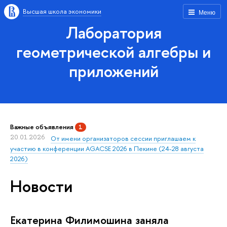
Высшая школа экономики
Меню
Лаборатория
геометрической алгебры и
приложений
Важные объявления
1
20.01.2026
От имени организаторов сессии приглашаем к
участию в конференции AGACSE 2026 в Пекине (24-28 августа
2026)
Новости
Екатерина Филимошина заняла