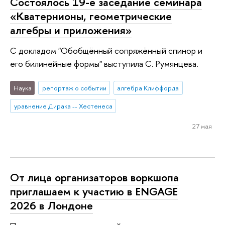
Состоялось 19-е заседание семинара
«Кватернионы, геометрические
алгебры и приложения»
С докладом "Обобщённый сопряжённый спинор и
его билинейные формы" выступила С. Румянцева.
Наука
репортаж о событии
алгебра Клиффорда
уравнение Дирака -- Хестенеса
27 мая
От лица организаторов воркшопа
приглашаем к участию в ENGAGE
2026 в Лондоне