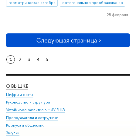
геометрическая алгебра
ортогональное преобразование
28 февраля
Следующая страница
1
2
3
4
5
О ВЫШКЕ
ОБ
Цифры и факты
Ли
Руководство и структура
Дов
Устойчивое развитие в НИУ ВШЭ
Ол
Преподаватели и сотрудники
При
Корпуса и общежития
Вы
Закупки
При