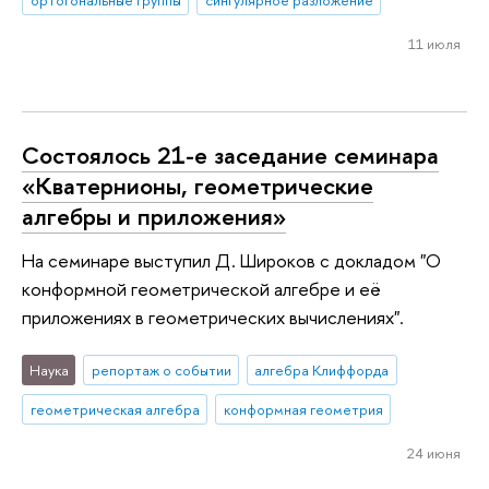
ортогональные группы
сингулярное разложение
11 июля
Состоялось 21-е заседание семинара
«Кватернионы, геометрические
алгебры и приложения»
На семинаре выступил Д. Широков с докладом "О
конформной геометрической алгебре и её
приложениях в геометрических вычислениях".
Наука
репортаж о событии
алгебра Клиффорда
геометрическая алгебра
конформная геометрия
24 июня