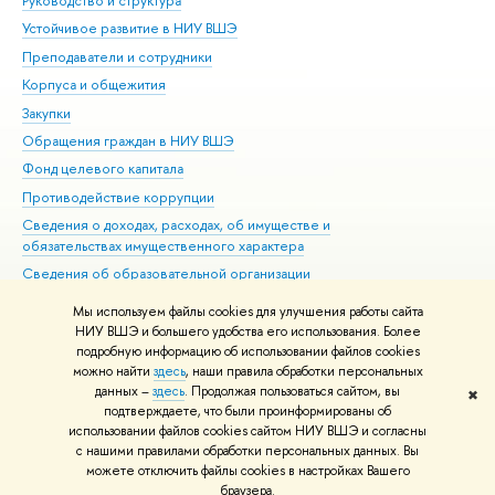
Руководство и структура
Дов
Устойчивое развитие в НИУ ВШЭ
Ол
Преподаватели и сотрудники
При
Корпуса и общежития
Вы
Закупки
При
Обращения граждан в НИУ ВШЭ
Ас
Фонд целевого капитала
До
Противодействие коррупции
Цен
Сведения о доходах, расходах, об имуществе и
Би
обязательствах имущественного характера
Об
Сведения об образовательной организации
Обр
Людям с ограниченными возможностями здоровья
Мы используем файлы cookies для улучшения работы сайта
Единая платежная страница
НИУ ВШЭ и большего удобства его использования. Более
подробную информацию об использовании файлов cookies
Работа в Вышке
можно найти
здесь
, наши правила обработки персональных
данных –
здесь
. Продолжая пользоваться сайтом, вы
✖
Редактору
подтверждаете, что были проинформированы об
© НИУ ВШЭ 1993–2026
Адреса и контакты
Условия использования
использовании файлов cookies сайтом НИУ ВШЭ и согласны
с нашими правилами обработки персональных данных. Вы
материалов
Политика конфиденциальности
Карта сайта
можете отключить файлы cookies в настройках Вашего
Шрифты HSE Sans и HSE Slab разработаны в
Школе дизайна НИУ ВШЭ
браузера.