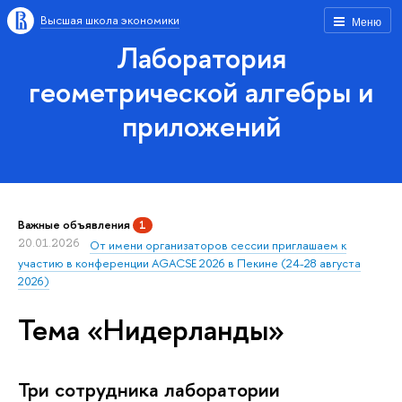
Высшая школа экономики
Меню
Лаборатория
геометрической алгебры и
приложений
Важные объявления
1
20.01.2026
От имени организаторов сессии приглашаем к
участию в конференции AGACSE 2026 в Пекине (24-28 августа
2026)
Тема «Нидерланды»
Три сотрудника лаборатории