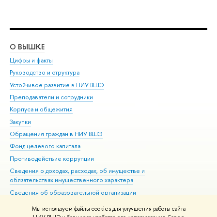
О ВЫШКЕ
ОБ
Цифры и факты
Ли
Руководство и структура
Дов
Устойчивое развитие в НИУ ВШЭ
Ол
Преподаватели и сотрудники
При
Корпуса и общежития
Вы
Закупки
При
Обращения граждан в НИУ ВШЭ
Ас
Фонд целевого капитала
До
Противодействие коррупции
Цен
Сведения о доходах, расходах, об имуществе и
Би
обязательствах имущественного характера
Об
Сведения об образовательной организации
Обр
Людям с ограниченными возможностями здоровья
Мы используем файлы cookies для улучшения работы сайта
Единая платежная страница