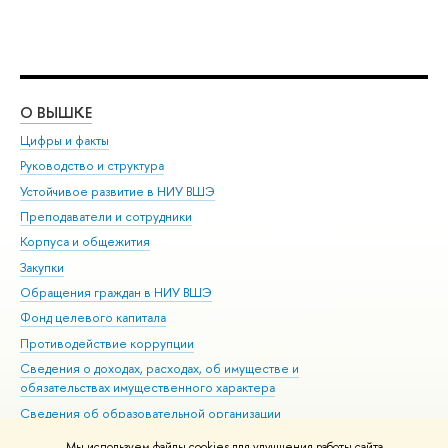
О ВЫШКЕ
ОБ
Цифры и факты
Ли
Руководство и структура
Дов
Устойчивое развитие в НИУ ВШЭ
Ол
Преподаватели и сотрудники
При
Корпуса и общежития
Вы
Закупки
При
Обращения граждан в НИУ ВШЭ
Ас
Фонд целевого капитала
До
Противодействие коррупции
Цен
Сведения о доходах, расходах, об имуществе и
Би
обязательствах имущественного характера
Об
Сведения об образовательной организации
Обр
Людям с ограниченными возможностями здоровья
Мы используем файлы cookies для улучшения работы сайта