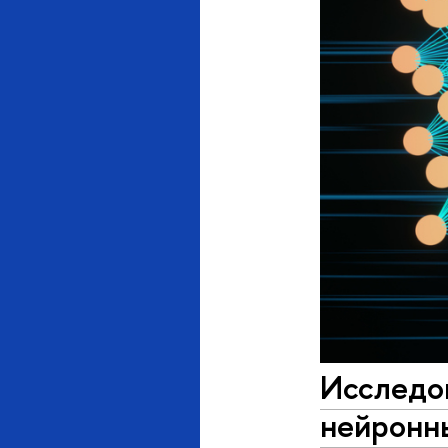
Исследо
нейронн