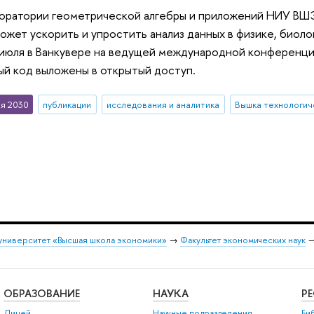
оратории геометрической алгебры и приложений НИУ ВШЭ
может ускорить и упростить анализ данных в физике, биол
 июля в Ванкувере на ведущей международной конференци
ый код выложены в открытый доступ.
я 2030
публикации
исследования и аналитика
Вышка технологич
университет «Высшая школа экономики»
→
Факультет экономических наук
ОБРАЗОВАНИЕ
НАУКА
Р
Лицей
Научные подразделения
Би