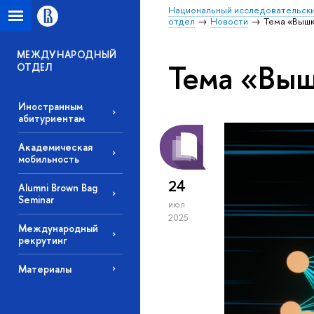
Национальный исследовательски
отдел
Новости
Тема «Вышк
МЕЖДУНАРОДНЫЙ
Тема «Выш
ОТДЕЛ
Иностранным
абитуриентам
Академическая
мобильность
24
Alumni Brown Bag
Seminar
июл
2025
Международный
рекрутинг
Материалы