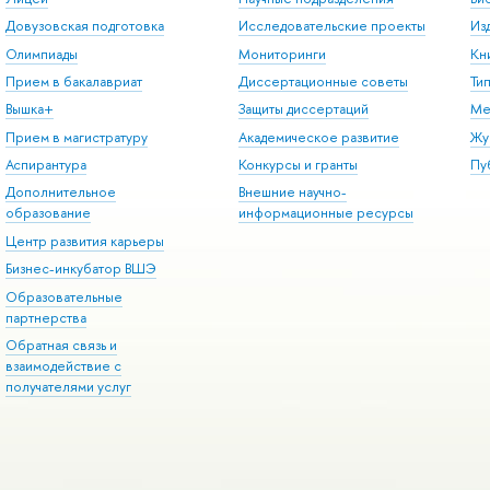
Довузовская подготовка
Исследовательские проекты
Из
Олимпиады
Мониторинги
Кн
Прием в бакалавриат
Диссертационные советы
Ти
Вышка+
Защиты диссертаций
Ме
Прием в магистратуру
Академическое развитие
Жу
Аспирантура
Конкурсы и гранты
Пу
Дополнительное
Внешние научно-
образование
информационные ресурсы
Центр развития карьеры
Бизнес-инкубатор ВШЭ
Образовательные
партнерства
Обратная связь и
взаимодействие с
получателями услуг