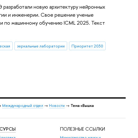
 разработали новую архитектуру нейронных
огии и инженерии. Свое решение ученые
и по машинному обучению ICML 2025. Текст
еская
зеркальные лаборатории
Приоритет 2030
→
Международный отдел
→
Новости
→
Тема «Вышка
ЕСУРСЫ
ПОЛЕЗНЫЕ ССЫЛКИ
блиотека
Министерство науки и