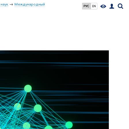
 наук
Международный
РУС
EN