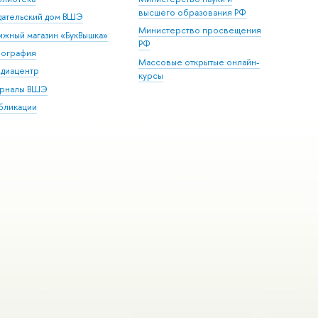
высшего образования РФ
дательский дом ВШЭ
Министерство просвещения
ижный магазин «БукВышка»
РФ
пография
Массовые открытые онлайн-
диацентр
курсы
рналы ВШЭ
бликации