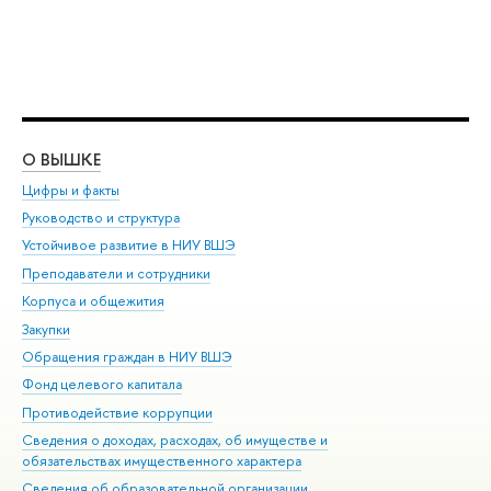
О ВЫШКЕ
ОБ
Цифры и факты
Ли
Руководство и структура
Дов
Устойчивое развитие в НИУ ВШЭ
Ол
Преподаватели и сотрудники
При
Корпуса и общежития
Вы
Закупки
При
Обращения граждан в НИУ ВШЭ
Ас
Фонд целевого капитала
До
Противодействие коррупции
Цен
Сведения о доходах, расходах, об имуществе и
Би
обязательствах имущественного характера
Об
Сведения об образовательной организации