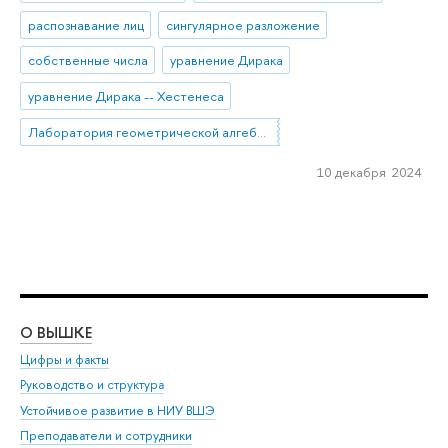
распознавание лиц
сингулярное разложение
собственные числа
уравнение Дирака
уравнение Дирака -- Хестенеса
Лаборатория геометрической алгебры и приложений
10 декабря 2024
О ВЫШКЕ
ОБ
Цифры и факты
Ли
Руководство и структура
Дов
Устойчивое развитие в НИУ ВШЭ
Ол
Преподаватели и сотрудники
При