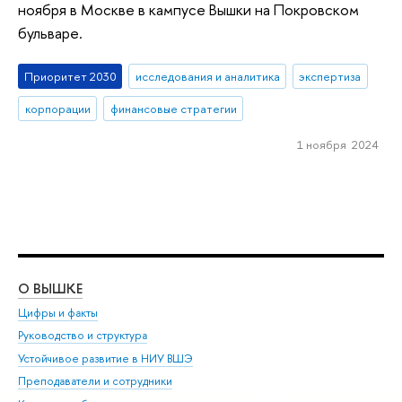
ноября в Москве в кампусе Вышки на Покровском
бульваре.
Приоритет 2030
исследования и аналитика
экспертиза
корпорации
финансовые стратегии
1 ноября 2024
О ВЫШКЕ
ОБ
Цифры и факты
Ли
Руководство и структура
Дов
Устойчивое развитие в НИУ ВШЭ
Ол
Преподаватели и сотрудники
При