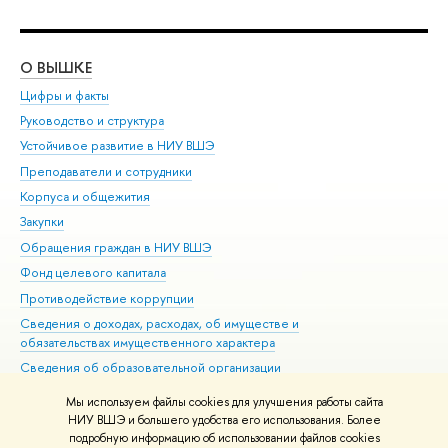
О ВЫШКЕ
ОБ
Цифры и факты
Ли
Руководство и структура
Дов
Устойчивое развитие в НИУ ВШЭ
Ол
Преподаватели и сотрудники
При
Корпуса и общежития
Вы
Закупки
При
Обращения граждан в НИУ ВШЭ
Ас
Фонд целевого капитала
До
Противодействие коррупции
Цен
Сведения о доходах, расходах, об имуществе и
Би
обязательствах имущественного характера
Об
Сведения об образовательной организации
Обр
Людям с ограниченными возможностями здоровья
Мы используем файлы cookies для улучшения работы сайта
Единая платежная страница
НИУ ВШЭ и большего удобства его использования. Более
подробную информацию об использовании файлов cookies
Работа в Вышке