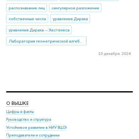
распознавание лиц
сингулярное разложение
собственные числа
уравнение Дирака
уравнение Дирака -- Хестенеса
Лаборатория геометрической алгебры и приложений
10 декабря 2024
О ВЫШКЕ
ОБ
Цифры и факты
Ли
Руководство и структура
Дов
Устойчивое развитие в НИУ ВШЭ
Ол
Преподаватели и сотрудники
При