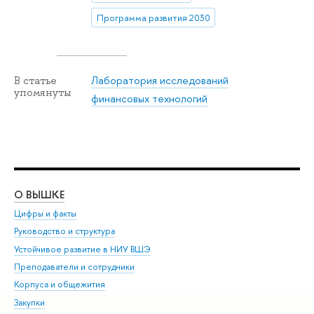
Программа развития 2030
Лаборатория исследований
В статье
упомянуты
финансовых технологий
О ВЫШКЕ
ОБ
Цифры и факты
Ли
Руководство и структура
Дов
Устойчивое развитие в НИУ ВШЭ
Ол
Преподаватели и сотрудники
При
Корпуса и общежития
Вы
Закупки
При