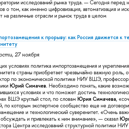
ратории исследований рынка труда. — Сегодня перед 
в о том, как именно цифровизация, автоматизация и ис
т на различные отрасли и рынок труда в целом
ортозамещения к прорыву: как Россия движется к т
енитету
ости, 27 ноября
щих условиях политика импортозамещения и укрепления
нитета страны приобретает чрезвычайно важную роль, о
ректор по экономической политике НИУ ВШЭ, профессо
мики
Юрий Симачев
. Необходимо понять, какие возмо
нившихся условиях и что поможет достичь технологичес
ах ВШЭ круглый стол, по словам
Юрия
Симачева
, «со
й, по которым экспертное сообщество еще не договори
замещение и технологический суверенитет. «Очень важн
 обсуждать и привлекать к ним внимание», — сказал
Юри
ктора Центра исследований структурной политики Н