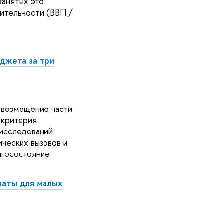
занятых это
ительности (ВВП /
юджета за три
 возмещение части
 критерия
 исследований
ческих вызовов и
агосостояние
латы для малых