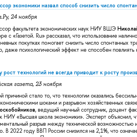
сор экономики назвал способ снизить число спонта
.Ру, 24 ноября
сор факультета экономических наук НИУ ВШЭ
Никола
оре с «Газетой. Ru» рассказал, что использование налично
невных покупках помогает снизить число спонтанных тра
, даже психологический эффект не способен повлиять 
 рост технологий не всегда приводит к росту прои
ская газета, 23 ноября
ой причиной стало то, что технологии оказались бессил
кономическими шоками и разрывом хозяйственных связе
Воскобойников
, ведущий научный сотрудник, доцент фак
к НИУ «Высшая школа экономики». Эксперт объяснил, ч
ментальный разрыв между технической возможностью 
. В 2022 году ВВП России снизился на 2,1%, что означ