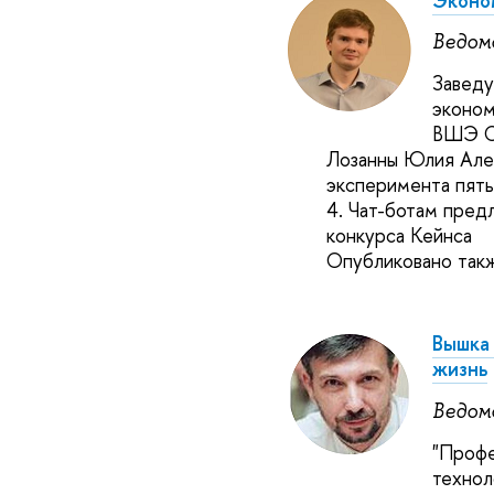
Эконо
Ведом
Заведу
эконо
ВШЭ Со
Лозанны Юлия Алек
эксперимента пять
4. Чат-ботам пред
конкурса Кейнса
Опубликовано так
Вышка
жизнь
Ведом
"Профе
технол