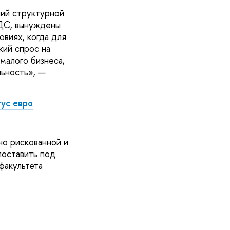
ний структурной
ДС, вынуждены
овиях, когда для
кий спрос на
малого бизнеса,
льность», —
ус евро
но рискованной и
поставить под
факультета