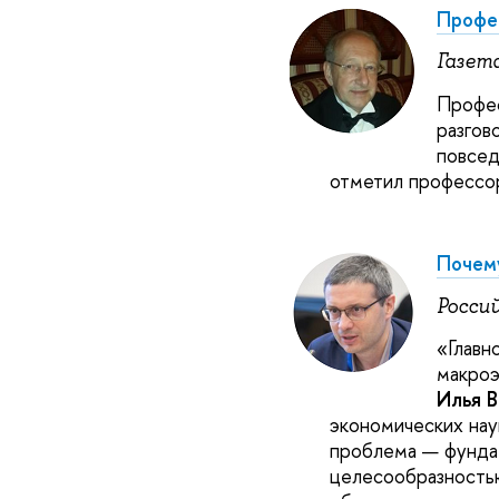
Профес
Газета
Профес
разгов
повсед
отметил профессор
Почему
Россий
«Главн
макроэ
Илья 
экономических нау
проблема — фунда
целесообразностью