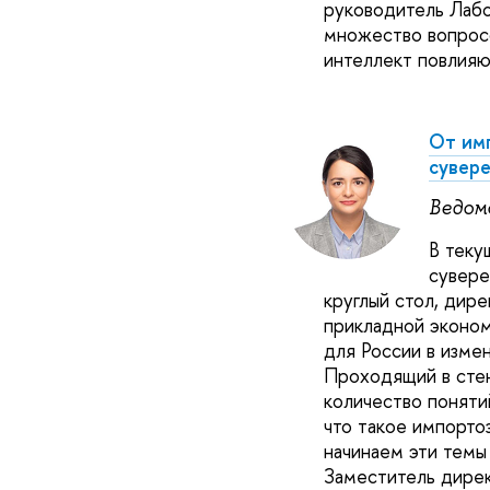
руководитель Лабо
множество вопросо
интеллект повлияю
От имп
сувер
Ведом
В теку
сувере
круглый стол, ди
прикладной эконо
для России в изме
Проходящий в стен
количество поняти
что такое импорто
начинаем эти темы
Заместитель дире