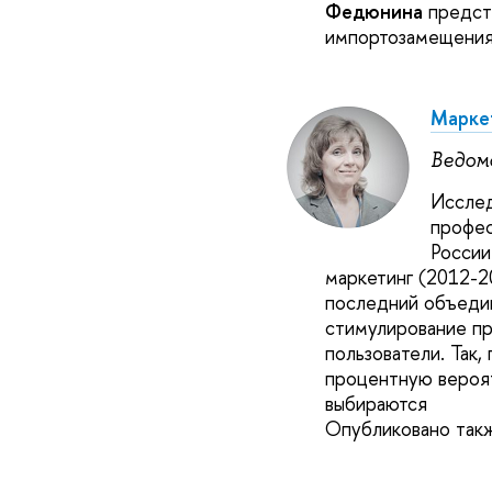
Федюнина
предста
импортозамещения 
Марке
Ведом
Исслед
профе
России
маркетинг (2012-2
последний объеди
стимулирование пр
пользователи. Так,
процентную вероят
выбираются
Опубликовано так