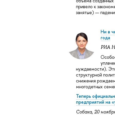
объема созданных 
привело к законом
занятые) — падени
Ни в ч
года
РИА Н
Особое
уплаче
нуждаемости). Это
структурной пол
снижения рождаемо
многодетных семей
Теперь официальн
предприятий на «
Собака, 20 ноябр