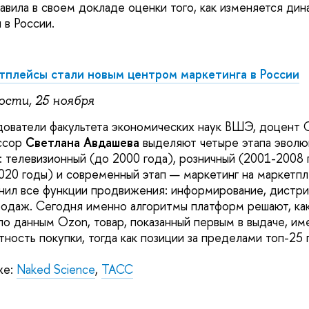
вила в своем докладе оценки того, как изменяется дин
в России.
тплейсы стали новым центром маркетинга в России
ости, 25 ноября
ователи факультета экономических наук ВШЭ, доцент 
ссор
Светлана Авдашева
выделяют четыре этапа эволю
: телевизионный (до 2000 года), розничный (2001-2008 
020 годы) и современный этап — маркетинг на маркетп
нил все функции продвижения: информирование, дистр
одаж. Сегодня именно алгоритмы платформ решают, как
 по данным Ozon, товар, показанный первым в выдаче, им
ность покупки, тогда как позиции за пределами топ-25 
же:
Naked Science
,
ТАСС