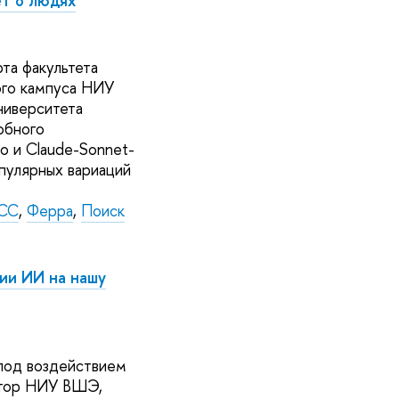
т о людях
та факультета
ого кампуса НИУ
ниверситета
обного
o и Claude-Sonnet-
опулярных вариаций
СС
,
Ферра
,
Поиск
ии ИИ на нашу
под воздействием
ктор НИУ ВШЭ,