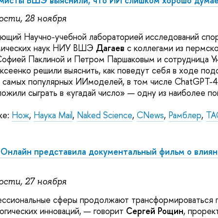
мисты ВШЭ выяснили, что ИИ слишком хорошо думае
ости, 28 ноября
ющий Научно-учебной лабораторией исследований спор
мических наук НИУ ВШЭ
Дагаев
с коллегами из пермск
фией Паклиной и Петром Паршаковым и сотрудница У
сеенко решили выяснить, как поведут себя в ходе под
 самых популярных ИИмоделей, в том числе ChatGPT-4
ложили сыграть в «угадай число» — одну из наиболее п
же:
Нож
,
Наука Mail
,
Naked Science
,
CNews
,
Рамблер
,
ТА
 Онлайн представила документальный фильм о влиян
ости, 27 ноября
ссиональные сферы продолжают трансформироваться 
огических инноваций, — говорит
Сергей Рощин
, проре