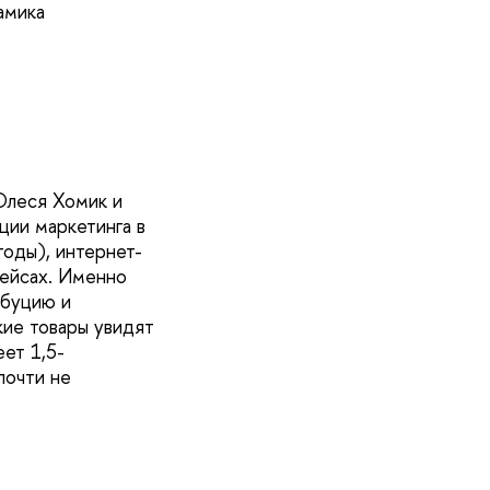
амика
Олеся Хомик и
ции маркетинга в
годы), интернет-
лейсах. Именно
ибуцию и
ие товары увидят
еет 1,5-
почти не