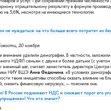
товаров и услуг. При сохранении прежней численности 
ерному отрицательному результату в формуле производ
ю на 3,6%, несмотря на имеющиеся технологии.
ем не нуждаться: на что больше всего потратят из б
овости, 20 ноября
 внимание уделили демографии. В частности, заложили
нного НДФЛ семьям с двумя и более детьми (с учетом
 значимый шаг, считает заместитель директора Центра
итики НИУ ВШЭ
Анна Федюнина.
«В условиях демографи
сти такие инициативы способны оказать влияние на бл
, снизить финансовую нагрузку», — пояснила она.
о! В России поднимают НДС и снижают порог его уп
упрощенке»! Что это значит?
я