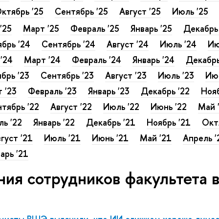
ктябрь '25
Сентябрь '25
Август '25
Июль '25
'25
Март '25
Февраль '25
Январь '25
Декабрь
брь '24
Сентябрь '24
Август '24
Июль '24
Ию
'24
Март '24
Февраль '24
Январь '24
Декабрь
брь '23
Сентябрь '23
Август '23
Июль '23
Июн
 '23
Февраль '23
Январь '23
Декабрь '22
Нояб
тябрь '22
Август '22
Июль '22
Июнь '22
Май 
ь '22
Январь '22
Декабрь '21
Ноябрь '21
Окт
густ '21
Июль '21
Июнь '21
Май '21
Апрель '
арь '21
ния сотрудников факультета