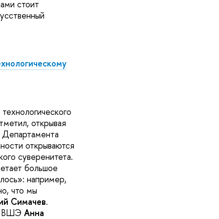
нами стоит
кусственный
ехнологическому
 технологического
тметил, открывая
р Департамента
жности открываются
кого суверенитета.
четает большое
лось»: например,
о, что мы
й Симачев
.
ИУ ВШЭ
Анна