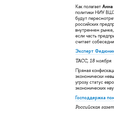
Как полагает
Анна
политики НИУ ВШЭ
будут пересмотрет
российских предпр
внутреннем рынке,
если часть предпр
считает собеседн
Эксперт Федюнина
ТАСС, 18 ноября
Прямая конфискаци
экономически невы
угрозу статус евр
экономических н
Господдержка пом
Российская газет