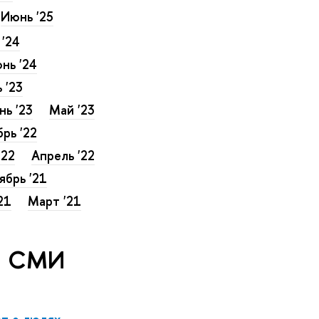
Июнь '25
 '24
нь '24
 '23
ь '23
Май '23
рь '22
'22
Апрель '22
ябрь '21
21
Март '21
 в СМИ