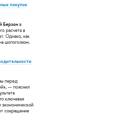
нных покупок
й Берзон
в
го расчета в
т. Однако, как
на шопоголизм.
зводительности
ьны перед
й», — пояснил
ультета
то ключевая
и экономической
ает сокращение