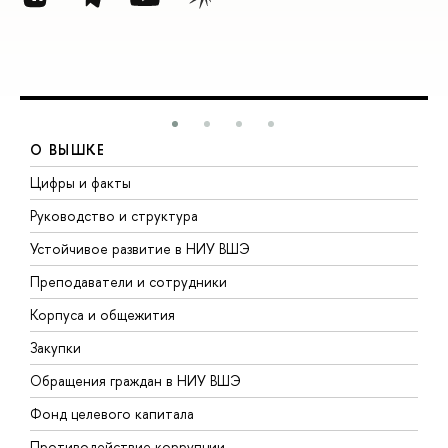
О ВЫШКЕ
Цифры и факты
Л
Руководство и структура
Д
Устойчивое развитие в НИУ ВШЭ
О
Преподаватели и сотрудники
П
Корпуса и общежития
В
Закупки
П
Обращения граждан в НИУ ВШЭ
А
Фонд целевого капитала
Д
Противодействие коррупции
Ц