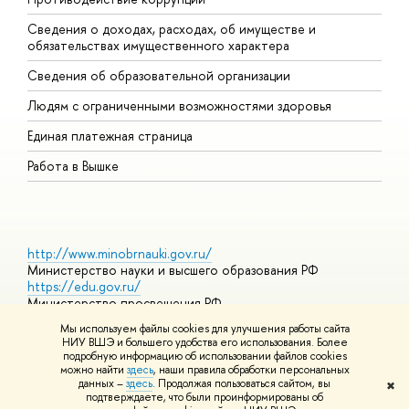
Сведения о доходах, расходах, об имуществе и
Б
обязательствах имущественного характера
О
Сведения об образовательной организации
О
Людям с ограниченными возможностями здоровья
Единая платежная страница
Работа в Вышке
http://www.minobrnauki.gov.ru/
Министерство науки и высшего образования РФ
https://edu.gov.ru/
Министерство просвещения РФ
https://elearning.hse.ru/mooc
Мы используем файлы cookies для улучшения работы сайта
Массовые открытые онлайн-курсы
НИУ ВШЭ и большего удобства его использования. Более
подробную информацию об использовании файлов cookies
можно найти
здесь
, наши правила обработки персональных
данных –
здесь
. Продолжая пользоваться сайтом, вы
✖
© НИУ ВШЭ 1993–2026
Адреса и контакты
Условия
подтверждаете, что были проинформированы об
использования материалов
Политика конфиденциальности
Карта