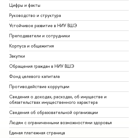
Цифры и факты
Л
Руководство и структура
Д
Устойчивое развитие в НИУ ВШЭ
О
Преподаватели и сотрудники
П
Корпуса и общежития
В
Закупки
П
Обращения граждан в НИУ ВШЭ
А
Фонд целевого капитала
Д
Противодействие коррупции
Ц
Сведения о доходах, расходах, об имуществе и
Б
обязательствах имущественного характера
О
Сведения об образовательной организации
О
Людям с ограниченными возможностями здоровья
Единая платежная страница