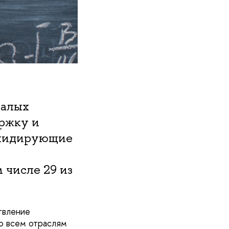
малых
ержку и
 лидирующие
 числе 29 из
твление
о всем отраслям