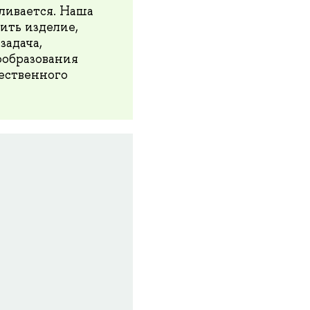
вливается. Наша
ить изделие,
задача,
образования
чественного