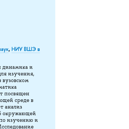
наук
,
НИУ ВШЭ в
я динамика и
для изучения,
в вузовском
матика
кт посвящен
ющей среде в
т анализ
об окружающей
 по изучению и
Исследование