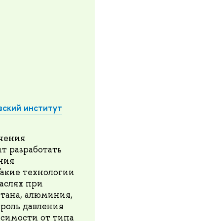
ский институт
ечения
т разработать
ния
Такие технологии
аслях при
итана, алюминия,
роль давления
исимости от типа