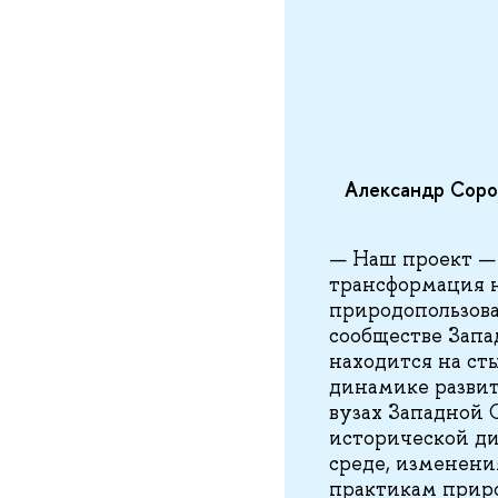
Александр Соро
— Наш проект — 
трансформация н
природопользова
сообществе Запа
находится на ст
динамике развит
вузах Западной 
исторической д
среде, изменени
практикам приро