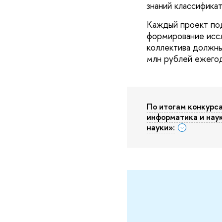
знаний классифика
Каждый проект под
формирование иссл
коллектива должны
млн рублей ежего
По итогам конкур
информатика и нау
науки»: