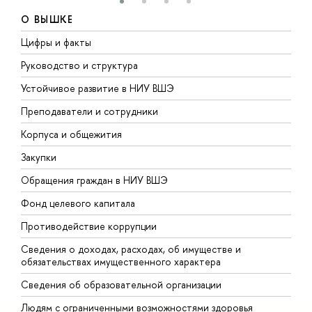
О ВЫШКЕ
Цифры и факты
Л
Руководство и структура
Д
Устойчивое развитие в НИУ ВШЭ
О
Преподаватели и сотрудники
П
Корпуса и общежития
В
Закупки
П
Обращения граждан в НИУ ВШЭ
А
Фонд целевого капитала
Д
Противодействие коррупции
Ц
Сведения о доходах, расходах, об имуществе и
Б
обязательствах имущественного характера
О
Сведения об образовательной организации
О
Людям с ограниченными возможностями здоровья