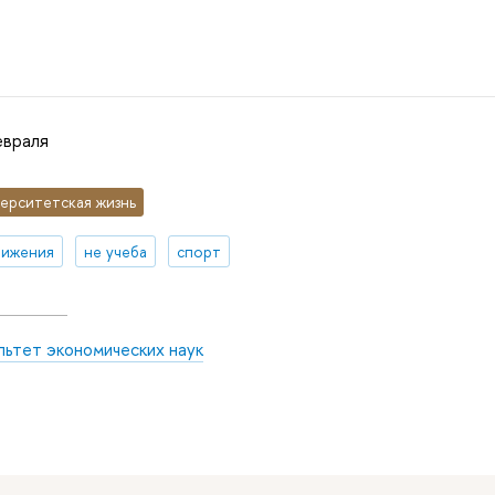
евраля
ерситетская жизнь
тижения
не учеба
спорт
льтет экономических наук