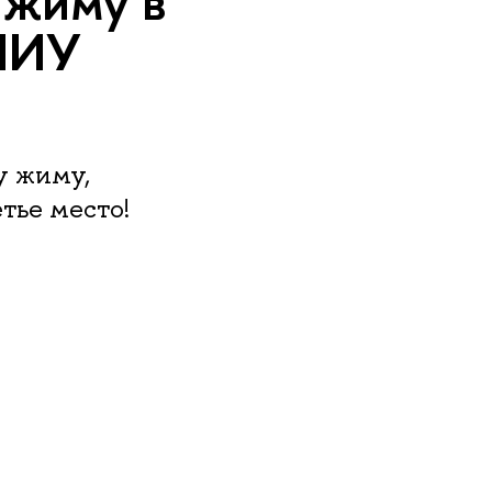
 жиму в
 НИУ
у жиму,
тье место!