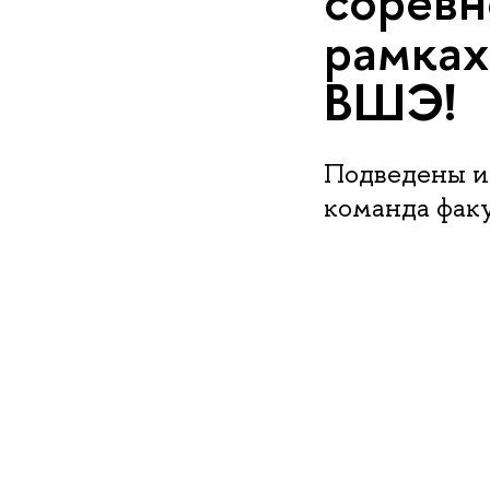
соревн
рамках
ВШЭ!
Подведены и
команда факу