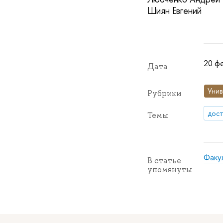
Шиян Евгений
20 ф
Дата
Унив
Рубрики
дос
Темы
Факу
В статье
упомянуты