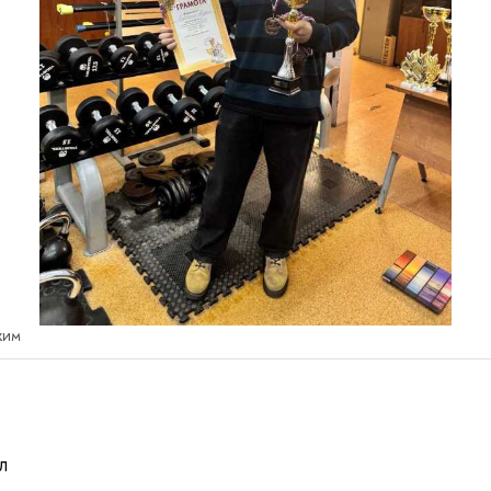
жим
л