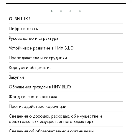
О ВЫШКЕ
Цифры и факты
Л
Руководство и структура
Д
Устойчивое развитие в НИУ ВШЭ
О
Преподаватели и сотрудники
П
Корпуса и общежития
В
Закупки
П
Обращения граждан в НИУ ВШЭ
А
Фонд целевого капитала
Д
Противодействие коррупции
Ц
Сведения о доходах, расходах, об имуществе и
Б
обязательствах имущественного характера
О
Сведения об образовательной организации