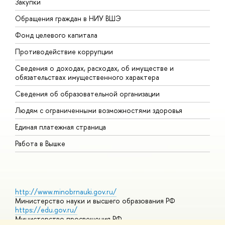
Закупки
П
Обращения граждан в НИУ ВШЭ
А
Фонд целевого капитала
Д
Противодействие коррупции
Ц
Сведения о доходах, расходах, об имуществе и
Б
обязательствах имущественного характера
О
Сведения об образовательной организации
О
Людям с ограниченными возможностями здоровья
Единая платежная страница
Работа в Вышке
http://www.minobrnauki.gov.ru/
Министерство науки и высшего образования РФ
https://edu.gov.ru/
Министерство просвещения РФ