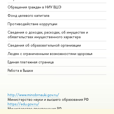
Обращения граждан в НИУ ВШЭ
А
Фонд целевого капитала
Д
Противодействие коррупции
Ц
Сведения о доходах, расходах, об имуществе и
Б
обязательствах имущественного характера
О
Сведения об образовательной организации
О
Людям с ограниченными возможностями здоровья
Единая платежная страница
Работа в Вышке
http://www.minobrnauki.gov.ru/
Министерство науки и высшего образования РФ
https://edu.gov.ru/
Министерство просвещения РФ
https://elearning.hse.ru/mooc