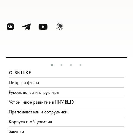
О ВЫШКЕ
Цифры и факты
Л
Руководство и структура
Д
Устойчивое развитие в НИУ ВШЭ
О
Преподаватели и сотрудники
П
Корпуса и общежития
В
Закупки
П