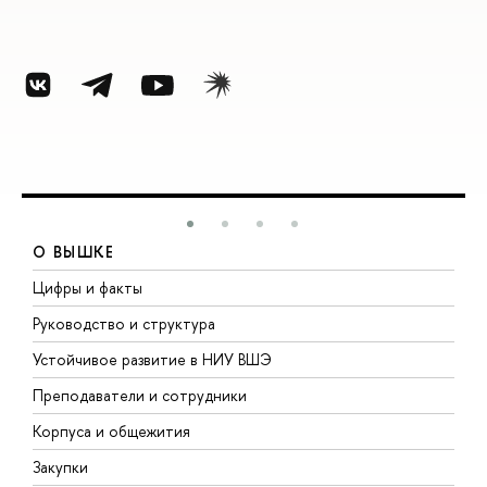
О ВЫШКЕ
Цифры и факты
Л
Руководство и структура
Д
Устойчивое развитие в НИУ ВШЭ
О
Преподаватели и сотрудники
П
Корпуса и общежития
В
Закупки
П