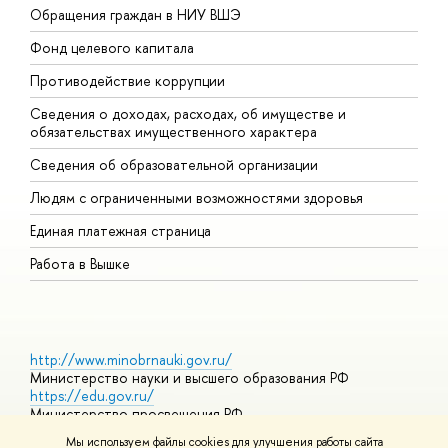
Обращения граждан в НИУ ВШЭ
А
Фонд целевого капитала
Д
Противодействие коррупции
Ц
Сведения о доходах, расходах, об имуществе и
Б
обязательствах имущественного характера
О
Сведения об образовательной организации
О
Людям с ограниченными возможностями здоровья
Единая платежная страница
Работа в Вышке
http://www.minobrnauki.gov.ru/
Министерство науки и высшего образования РФ
https://edu.gov.ru/
Министерство просвещения РФ
https://elearning.hse.ru/mooc
Мы используем файлы cookies для улучшения работы сайта