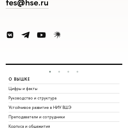
fes@hse.ru
О ВЫШКЕ
Цифры и факты
Л
Руководство и структура
Д
Устойчивое развитие в НИУ ВШЭ
О
Преподаватели и сотрудники
П
Корпуса и общежития
В