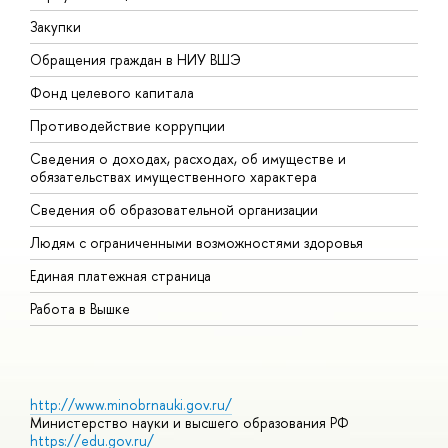
Закупки
П
Обращения граждан в НИУ ВШЭ
А
Фонд целевого капитала
Д
Противодействие коррупции
Ц
Сведения о доходах, расходах, об имуществе и
Б
обязательствах имущественного характера
О
Сведения об образовательной организации
О
Людям с ограниченными возможностями здоровья
Единая платежная страница
Работа в Вышке
http://www.minobrnauki.gov.ru/
Министерство науки и высшего образования РФ
https://edu.gov.ru/