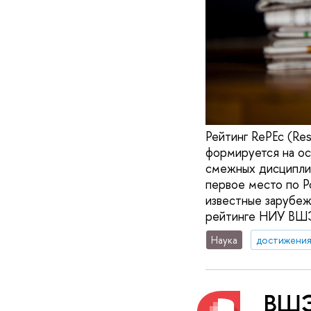
Рейтинг RePEc (Re
формируется на ос
смежных дисциплин
первое место по Р
известные зарубеж
рейтинге НИУ ВШЭ 
Наука
достижени
ВШЭ