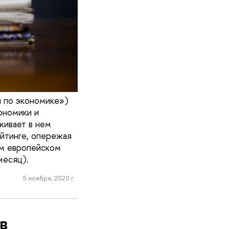
и по экономике»)
ономики и
живает в нем
йтинге, опережая
ем европейском
месяц).
5 ноября, 2020 г.
в