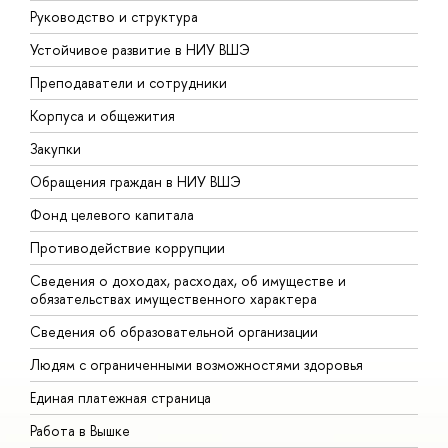
Руководство и структура
Д
Устойчивое развитие в НИУ ВШЭ
О
Преподаватели и сотрудники
П
Корпуса и общежития
В
Закупки
П
Обращения граждан в НИУ ВШЭ
А
Фонд целевого капитала
Д
Противодействие коррупции
Ц
Сведения о доходах, расходах, об имуществе и
Б
обязательствах имущественного характера
О
Сведения об образовательной организации
О
Людям с ограниченными возможностями здоровья
Единая платежная страница
Работа в Вышке