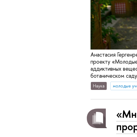
Анастасия Гергенр
проекту «Молодые 
аддиктивных вещес
ботаническом саду
Наука
молодые уч
«Мн
про