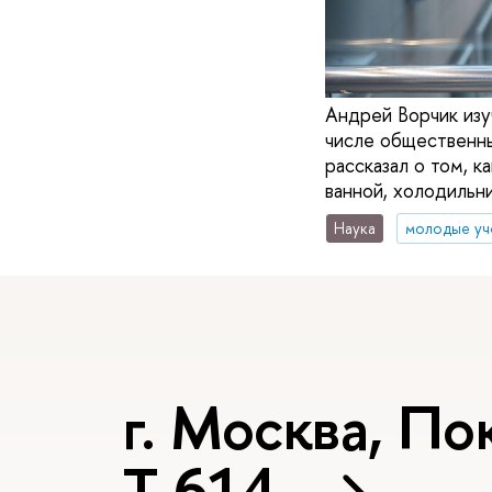
Андрей Ворчик изуч
числе общественн
рассказал о том, 
ванной, холодильн
Наука
молодые уч
г. Москва, Пок
Т-614