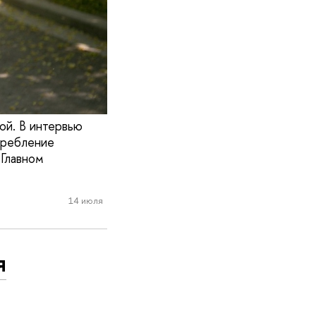
ой. В интервью
требление
 Главном
14 июля
я