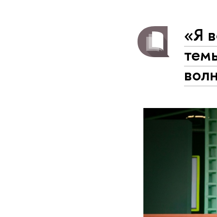
«Я в
тем
вол