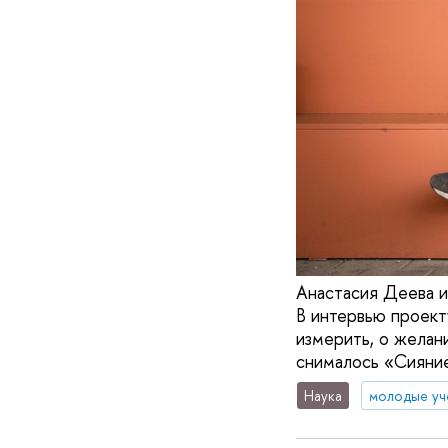
Анастасия Деева и
В интервью проект
измерить, о желани
снималось «Сияни
Наука
молодые уч