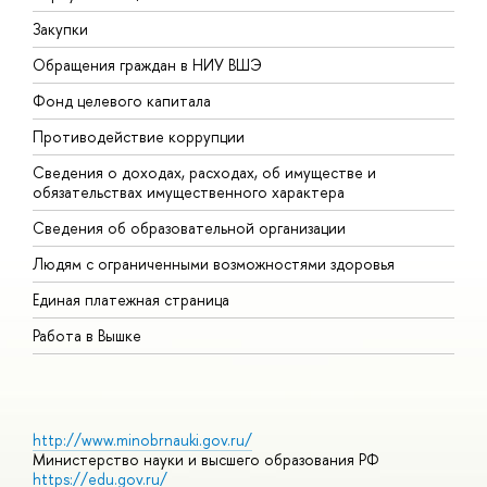
Закупки
П
Обращения граждан в НИУ ВШЭ
А
Фонд целевого капитала
Д
Противодействие коррупции
Ц
Сведения о доходах, расходах, об имуществе и
Б
обязательствах имущественного характера
О
Сведения об образовательной организации
О
Людям с ограниченными возможностями здоровья
Единая платежная страница
Работа в Вышке
http://www.minobrnauki.gov.ru/
Министерство науки и высшего образования РФ
https://edu.gov.ru/