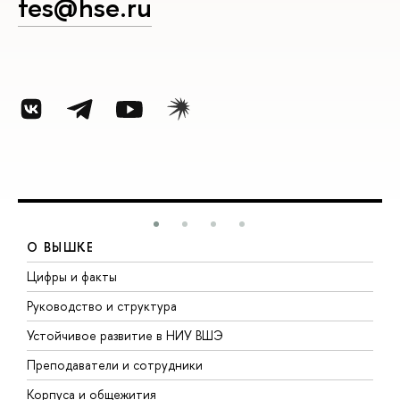
fes@hse.ru
О ВЫШКЕ
Цифры и факты
Л
Руководство и структура
Д
Устойчивое развитие в НИУ ВШЭ
О
Преподаватели и сотрудники
П
Корпуса и общежития
В