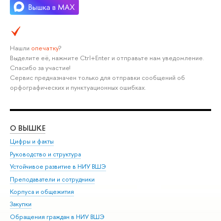
Нашли
опечатку
?
Выделите её, нажмите Ctrl+Enter и отправьте нам уведомление.
Спасибо за участие!
Сервис предназначен только для отправки сообщений об
орфографических и пунктуационных ошибках.
О ВЫШКЕ
ОБ
Цифры и факты
Ли
Руководство и структура
Дов
Устойчивое развитие в НИУ ВШЭ
Ол
Преподаватели и сотрудники
При
Корпуса и общежития
Вы
Закупки
При
Обращения граждан в НИУ ВШЭ
Ас