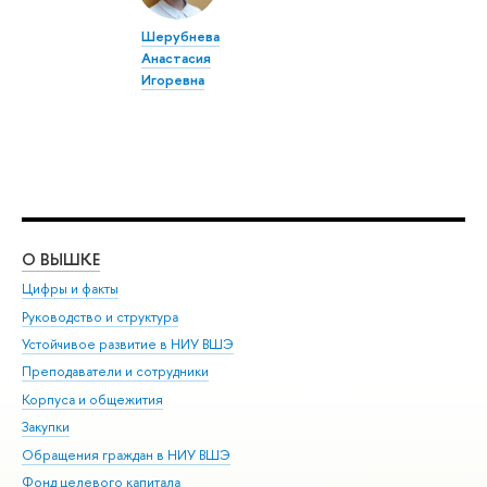
Шерубнева
Анастасия
Игоревна
О ВЫШКЕ
ОБ
Цифры и факты
Ли
Руководство и структура
Дов
Устойчивое развитие в НИУ ВШЭ
Ол
Преподаватели и сотрудники
При
Корпуса и общежития
Вы
Закупки
При
Обращения граждан в НИУ ВШЭ
Ас
Фонд целевого капитала
До