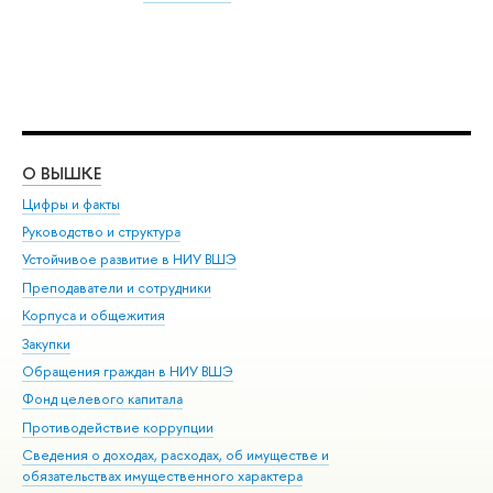
О ВЫШКЕ
ОБ
Цифры и факты
Ли
Руководство и структура
Дов
Устойчивое развитие в НИУ ВШЭ
Ол
Преподаватели и сотрудники
При
Корпуса и общежития
Вы
Закупки
При
Обращения граждан в НИУ ВШЭ
Ас
Фонд целевого капитала
До
Противодействие коррупции
Цен
Сведения о доходах, расходах, об имуществе и
Би
обязательствах имущественного характера
Об