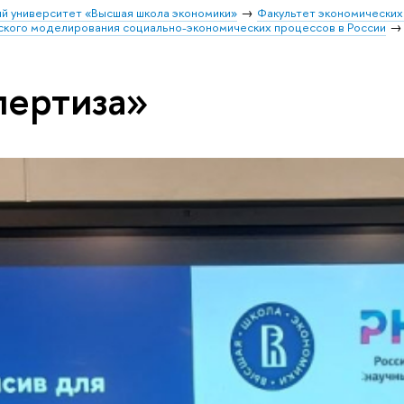
й университет «Высшая школа экономики»
Факультет экономических
кого моделирования социально-экономических процессов в России
пертиза»