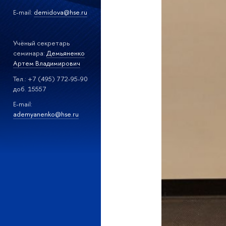
E-mail:
demidova@hse.ru
Учёный секретарь
семинара:
Демьяненко
Артем Владимирович
Тел.: +7 (495) 772-95-90
доб. 15557
E-mail:
a
demyanenko@hse.ru