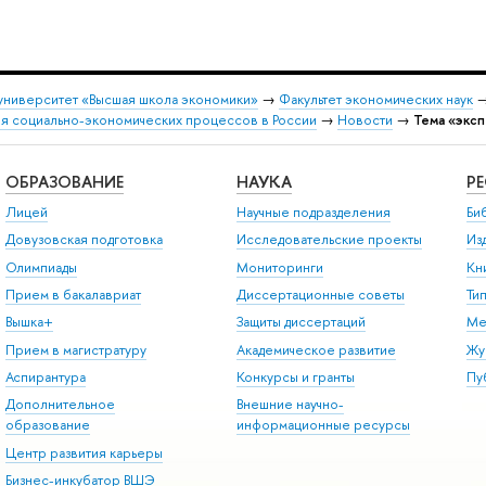
университет «Высшая школа экономики»
→
Факультет экономических наук
я социально-экономических процессов в России
→
Новости
→
Тема «экс
ОБРАЗОВАНИЕ
НАУКА
Р
Лицей
Научные подразделения
Би
Довузовская подготовка
Исследовательские проекты
Из
Олимпиады
Мониторинги
Кн
Прием в бакалавриат
Диссертационные советы
Ти
Вышка+
Защиты диссертаций
Ме
Прием в магистратуру
Академическое развитие
Жу
Аспирантура
Конкурсы и гранты
Пу
Дополнительное
Внешние научно-
образование
информационные ресурсы
Центр развития карьеры
Бизнес-инкубатор ВШЭ