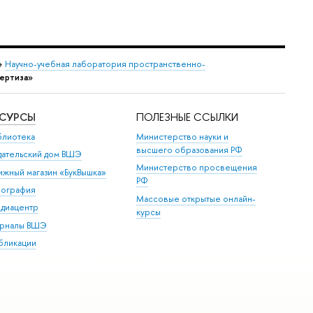
→
Научно-учебная лаборатория пространственно-
пертиза»
ЕСУРСЫ
ПОЛЕЗНЫЕ ССЫЛКИ
блиотека
Министерство науки и
высшего образования РФ
дательский дом ВШЭ
Министерство просвещения
ижный магазин «БукВышка»
РФ
пография
Массовые открытые онлайн-
диацентр
курсы
рналы ВШЭ
бликации