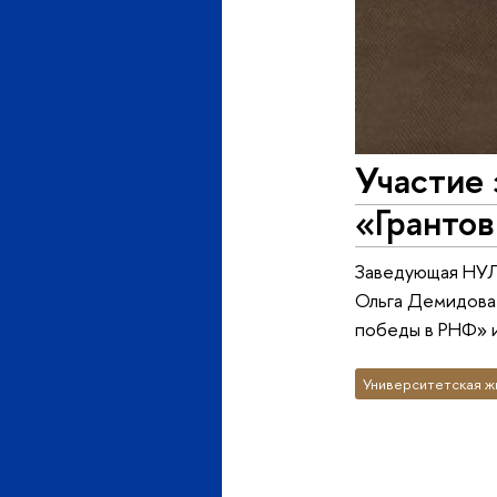
Участие
«Грантов
Заведующая НУЛ
Ольга Демидова 
победы в РНФ» и
Университетская ж