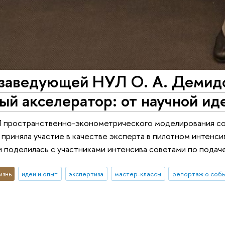
 заведующей НУЛ О. А. Демид
ый акселератор: от научной и
 пространственно-эконометрического моделирования со
приняла участие в качестве эксперта в пилотном интенсив
 поделилась с участниками интенсива советами по подаче
изнь
идеи и опыт
экспертиза
мастер-классы
репортаж о соб