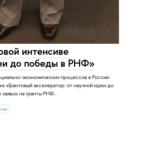
овой интенсиве
деи до победы в РНФ»
циально-экономических процессов в России
е «Грантовый акселератор: от научной идеи до
 заявок на гранты РНФ.
ытии