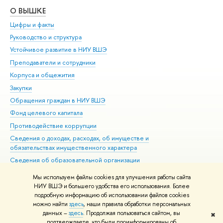
О ВЫШКЕ
ОБ
Цифры и факты
Ли
Руководство и структура
Дов
Устойчивое развитие в НИУ ВШЭ
Ол
Преподаватели и сотрудники
При
Корпуса и общежития
Вы
Закупки
При
Обращения граждан в НИУ ВШЭ
Ас
Фонд целевого капитала
До
Противодействие коррупции
Цен
Сведения о доходах, расходах, об имуществе и
Би
обязательствах имущественного характера
Об
Сведения об образовательной организации
Обр
Людям с ограниченными возможностями здоровья
Мы используем файлы cookies для улучшения работы сайта
Единая платежная страница
НИУ ВШЭ и большего удобства его использования. Более
подробную информацию об использовании файлов cookies
Работа в Вышке
можно найти
здесь
, наши правила обработки персональных
данных –
здесь
. Продолжая пользоваться сайтом, вы
✖
Редактору
подтверждаете, что были проинформированы об