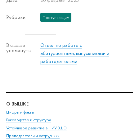
20 февраля 2025
Дата
Рубрики
Поступающим
Отдел по работе с
В статье
упомянуты
абитуриентами, выпускниками и
работодателями
О ВЫШКЕ
ОБ
Цифры и факты
Ли
Руководство и структура
Дов
Устойчивое развитие в НИУ ВШЭ
Ол
Преподаватели и сотрудники
При