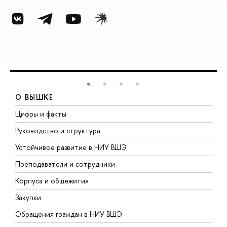
О ВЫШКЕ
Цифры и факты
Л
Руководство и структура
Д
Устойчивое развитие в НИУ ВШЭ
О
Преподаватели и сотрудники
П
Корпуса и общежития
В
Закупки
П
Обращения граждан в НИУ ВШЭ
А