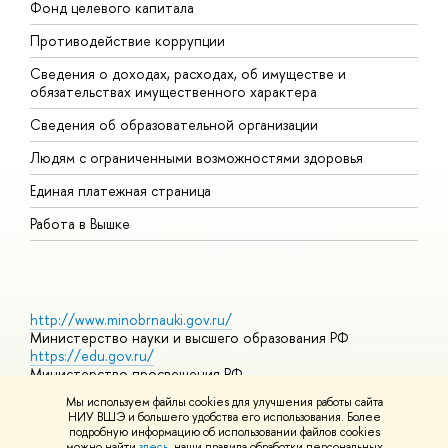
Фонд целевого капитала
Д
Противодействие коррупции
Ц
Сведения о доходах, расходах, об имуществе и
Б
обязательствах имущественного характера
О
Сведения об образовательной организации
О
Людям с ограниченными возможностями здоровья
Единая платежная страница
Работа в Вышке
http://www.minobrnauki.gov.ru/
Министерство науки и высшего образования РФ
https://edu.gov.ru/
Министерство просвещения РФ
https://elearning.hse.ru/mooc
Мы используем файлы cookies для улучшения работы сайта
Массовые открытые онлайн-курсы
НИУ ВШЭ и большего удобства его использования. Более
подробную информацию об использовании файлов cookies
можно найти
здесь
, наши правила обработки персональных