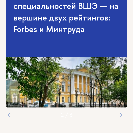
специальностей ВШЭ — на
вершине двух рейтингов:
Forbes и Минтруда
1
/
3