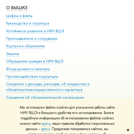
О ВЫШКЕ
ОБ
Цифры и факты
Ли
Руководство и структура
Дов
Устойчивое развитие в НИУ ВШЭ
Ол
Преподаватели и сотрудники
При
Корпуса и общежития
Вы
Закупки
При
Обращения граждан в НИУ ВШЭ
Ас
Фонд целевого капитала
До
Противодействие коррупции
Цен
Сведения о доходах, расходах, об имуществе и
Би
обязательствах имущественного характера
Об
Сведения об образовательной организации
Обр
Людям с ограниченными возможностями здоровья
Мы используем файлы cookies для улучшения работы сайта
Единая платежная страница
НИУ ВШЭ и большего удобства его использования. Более
подробную информацию об использовании файлов cookies
Работа в Вышке
можно найти
здесь
, наши правила обработки персональных
данных –
здесь
. Продолжая пользоваться сайтом, вы
✖
Редактору