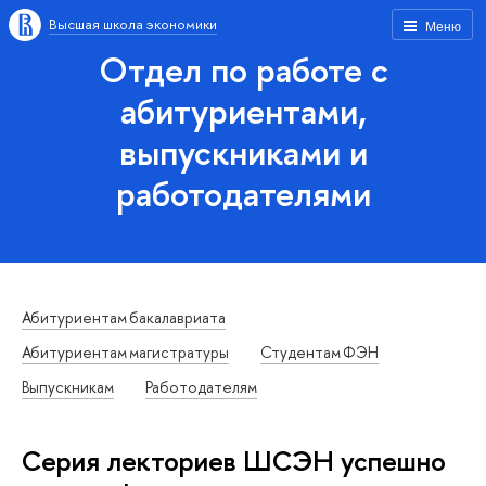
Высшая школа экономики
Меню
Отдел по работе с
абитуриентами,
выпускниками и
работодателями
Абитуриентам бакалавриата
Абитуриентам магистратуры
Студентам ФЭН
Выпускникам
Работодателям
Серия лекториев ШСЭН успешно