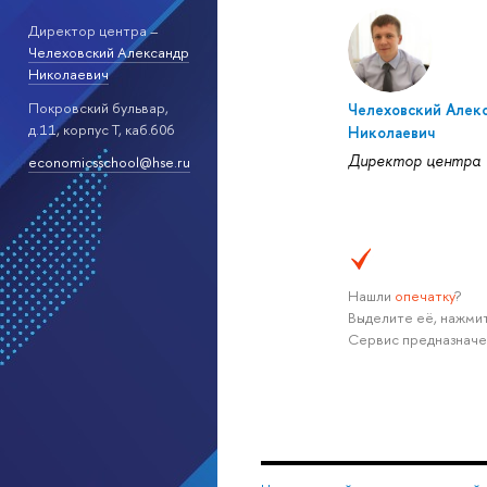
Директор центра –
Челеховский Александр
Николаевич
Покровский бульвар,
Челеховский Алек
д.11, корпус T, каб.606
Николаевич
Директор центра
economicsschool@hse.ru
Нашли
опечатку
?
Выделите её, нажмит
Сервис предназначе