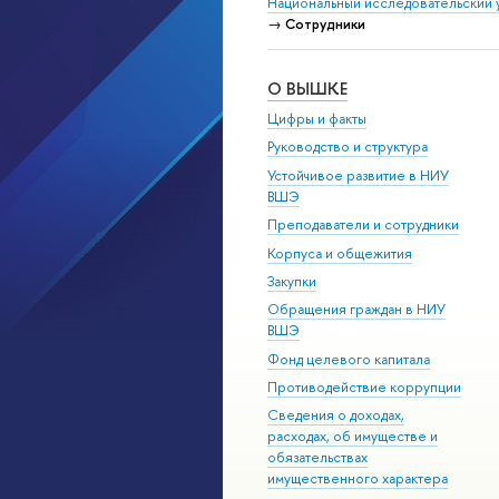
Национальный исследовательский 
→
Сотрудники
О ВЫШКЕ
Цифры и факты
Руководство и структура
Устойчивое развитие в НИУ
ВШЭ
Преподаватели и сотрудники
Корпуса и общежития
Закупки
Обращения граждан в НИУ
ВШЭ
Фонд целевого капитала
Противодействие коррупции
Сведения о доходах,
расходах, об имуществе и
обязательствах
имущественного характера