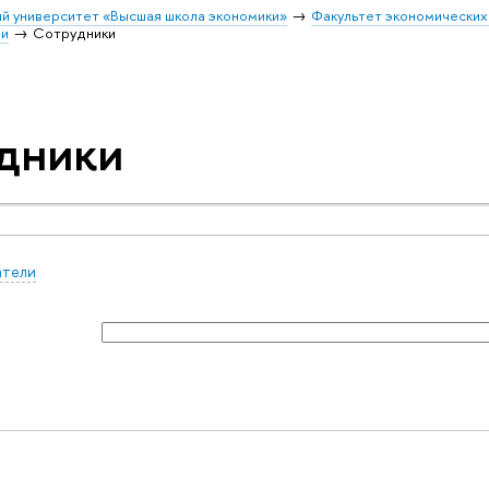
й университет «Высшая школа экономики»
Факультет экономических
ми
Сотрудники
дники
атели