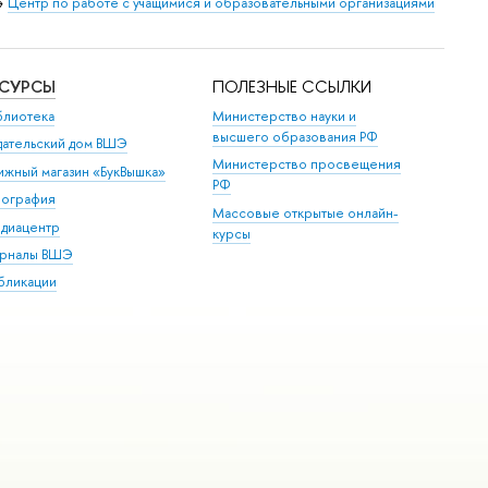
→
Центр по работе с учащимися и образовательными организациями
ЕСУРСЫ
ПОЛЕЗНЫЕ ССЫЛКИ
блиотека
Министерство науки и
высшего образования РФ
дательский дом ВШЭ
Министерство просвещения
ижный магазин «БукВышка»
РФ
пография
Массовые открытые онлайн-
диацентр
курсы
рналы ВШЭ
бликации