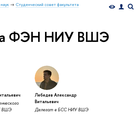
 наук
Студенческий совет факультета
ета ФЭН НИУ ВШЭ
итальевич
Лебедев Александр
Витальевич
нческого
У ВШЭ
Делегат в БСС НИУ ВШЭ