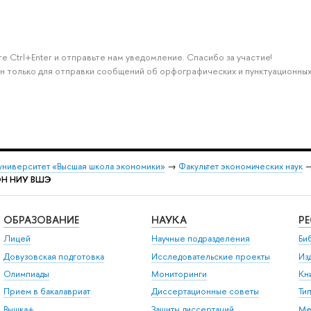
е Ctrl+Enter и отправьте нам уведомление. Спасибо за участие!
н только для отправки сообщений об орфографических и пунктуационных
университет «Высшая школа экономики»
→
Факультет экономических наук
ФЭН НИУ ВШЭ
ОБРАЗОВАНИЕ
НАУКА
Р
Лицей
Научные подразделения
Би
Довузовская подготовка
Исследовательские проекты
Из
Олимпиады
Мониторинги
Кн
Прием в бакалавриат
Диссертационные советы
Ти
Вышка+
Защиты диссертаций
Ме