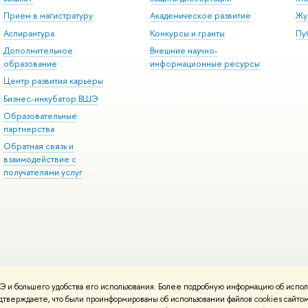
Прием в магистратуру
Академическое развитие
Жу
Аспирантура
Конкурсы и гранты
Пу
Дополнительное
Внешние научно-
образование
информационные ресурсы
Центр развития карьеры
Бизнес-инкубатор ВШЭ
Образовательные
партнерства
Обратная связь и
взаимодействие с
получателями услуг
 и большего удобства его использования. Более подробную информацию об испол
онтакты
Условия использования материалов
Политика конфиденциальност
подтверждаете, что были проинформированы об использовании файлов cookies сай
ботаны в
Школе дизайна НИУ ВШЭ