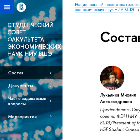
Национальный исследовательски
экономических наук НИУ ВШЭ
СТУДЕНЧЕСКИЙ
Соста
СОВЕТ
ФАКУЛЬТЕТА
ЭКОНОМИЧЕСКИХ
НАУК НИУ ВШЭ
Состав
Документы
Лукьянов Михаил
Часто задаваемые
Александрович
вопросы
Председатель Сту
совета ФЭН НИУ
Мероприятия
ВШЭ/President of t
HSE Student Council