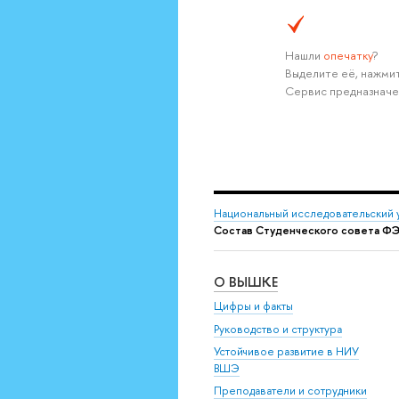
Нашли
опечатку
?
Выделите её, нажмит
Сервис предназначе
Национальный исследовательский 
Состав Студенческого совета 
О ВЫШКЕ
Цифры и факты
Руководство и структура
Устойчивое развитие в НИУ
ВШЭ
Преподаватели и сотрудники