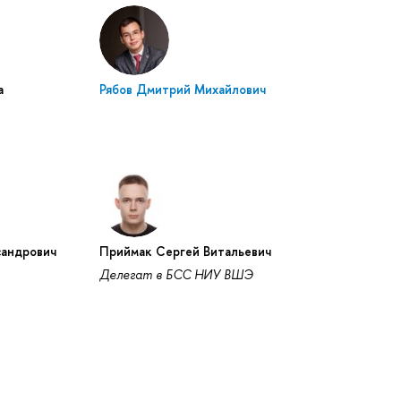
а
Рябов Дмитрий Михайлович
сандрович
Приймак Сергей Витальевич
Делегат в БСС НИУ ВШЭ