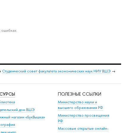
 ошибках.
→
Студенческий совет факультета экономических наук НИУ ВШЭ
→
ЕСУРСЫ
ПОЛЕЗНЫЕ ССЫЛКИ
блиотека
Министерство науки и
высшего образования РФ
дательский дом ВШЭ
Министерство просвещения
ижный магазин «БукВышка»
РФ
пография
Массовые открытые онлайн-
диацентр