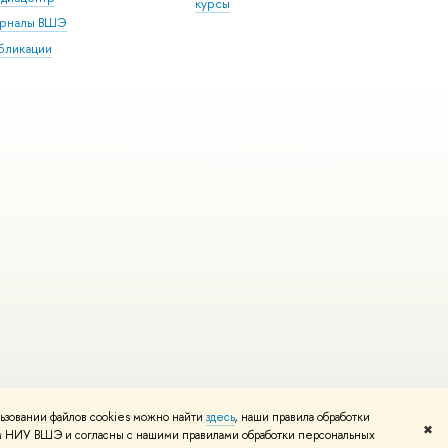
курсы
рналы ВШЭ
бликации
ьзовании файлов cookies можно найти
здесь
, наши правила обработки
и
Карта сайта
Редактору
✖
том НИУ ВШЭ и согласны с нашими правилами обработки персональных