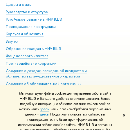
Цифры и факты
Ли
Руководство и структура
Дов
Устойчивое развитие в НИУ ВШЭ
Ол
Преподаватели и сотрудники
При
Корпуса и общежития
Вы
Закупки
При
Обращения граждан в НИУ ВШЭ
Ас
Фонд целевого капитала
До
Противодействие коррупции
Цен
Сведения о доходах, расходах, об имуществе и
Би
обязательствах имущественного характера
Об
Сведения об образовательной организации
Обр
Людям с ограниченными возможностями здоровья
Мы используем файлы cookies для улучшения работы сайта
Единая платежная страница
НИУ ВШЭ и большего удобства его использования. Более
подробную информацию об использовании файлов cookies
Работа в Вышке
можно найти
здесь
, наши правила обработки персональных
данных –
здесь
. Продолжая пользоваться сайтом, вы
✖
Редактору
подтверждаете, что были проинформированы об
© НИУ ВШЭ 1993–2026
Адреса и контакты
Условия использования
использовании файлов cookies сайтом НИУ ВШЭ и согласны