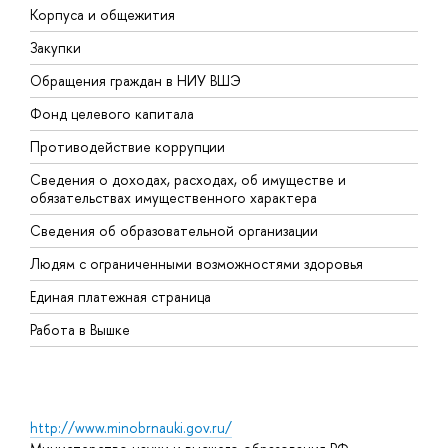
Корпуса и общежития
В
Закупки
П
Обращения граждан в НИУ ВШЭ
А
Фонд целевого капитала
Д
Противодействие коррупции
Ц
Сведения о доходах, расходах, об имуществе и
Б
обязательствах имущественного характера
О
Сведения об образовательной организации
О
Людям с ограниченными возможностями здоровья
Единая платежная страница
Работа в Вышке
http://www.minobrnauki.gov.ru/